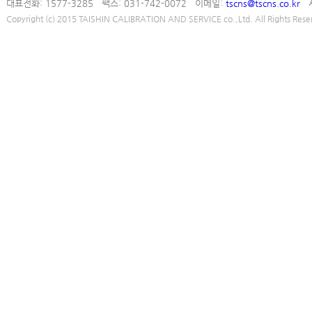
대표전화: 1577-3285 팩스: 031-742-0072 이메일:
tscns@tscns.co.kr
사
Copyright (c) 2015 TAISHIN CALIBRATION AND SERVICE co.,Ltd. All Rights Rese