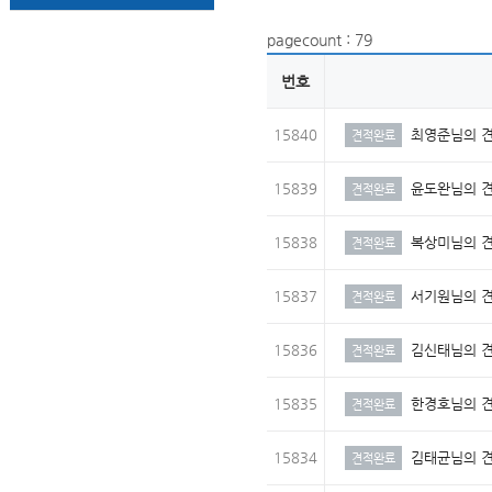
pagecount : 79
번호
15840
최영준님의 
견적완료
15839
윤도완님의 
견적완료
15838
복상미님의 
견적완료
15837
서기원님의 
견적완료
15836
김신태님의 
견적완료
15835
한경호님의 
견적완료
15834
김태균님의 
견적완료