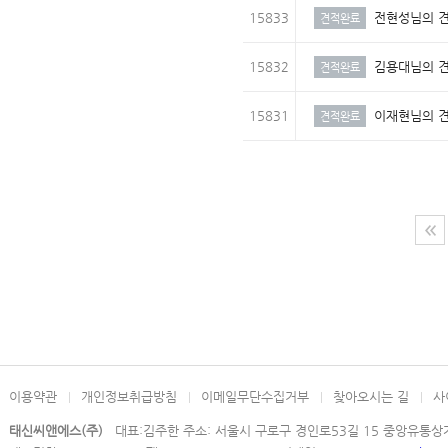
15833
전현성님의 
견적완료
15832
김용대님의 
견적완료
15831
이재현님의 
견적완료
이용약관
개인정보취급방침
이메일무단수집거부
찾아오시는 길
사
태신씨앤에스(주)
대표:김주한 주소: 서울시 구로구 경인로53길 15 중앙유통상가